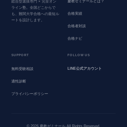
慶教ゼミナールとは？
総合型選抜専門 × 完全オン
ライン塾。全国どこからで
合格実績
も、難関大学合格への最短ル
ートを設計します。
合格者対談
合格ナビ
SUPPORT
FOLLOW US
LINE公式アカウント
無料受験相談
適性診断
プライバシーポリシー
© 2026 慶教ゼミナール All Rights Reserved.