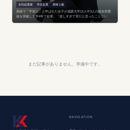
女性起業家
学生起業
英検２級
高校で「宇宙人」と呼ばれた女子が成蹊大学15人中3人の総合型選
抜を突破し大学4年で起業。「楽しすぎて苦だと思ったことない
まだ記事がありません。準備中です。
NAVIGATION