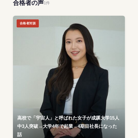
合格者の声
1件
合格者対談
高校で「宇宙人」と呼ばれた女子が成蹊大学15人
中3人突破→大学4年で起業→4期目社長になった
話