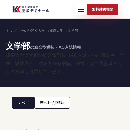
無料受験相談
トップ
その他私立大学
成蹊大学
文学部
文学部
の総合型選抜・AO入試情報
成蹊大学文学部の総合型選抜（AO入試）の出願条件、倍
率、試験内容、対策方法を解説。法律・政治系志望者向
けの対策も網羅しています。
すべて
現代社会学科
1