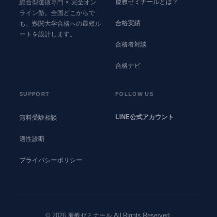
慶教ゼミナールとは？
総合型選抜専門 × 完全オン
ライン塾。全国どこからで
合格実績
も、難関大学合格への最短ル
ートを設計します。
合格者対談
合格ナビ
SUPPORT
FOLLOW US
LINE公式アカウント
無料受験相談
適性診断
プライバシーポリシー
© 2026 慶教ゼミナール All Rights Reserved.