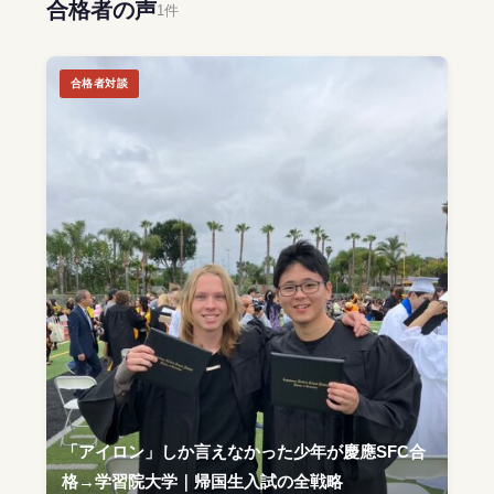
合格者の声
1件
合格者対談
「アイロン」しか言えなかった少年が慶應SFC合
格→学習院大学｜帰国生入試の全戦略