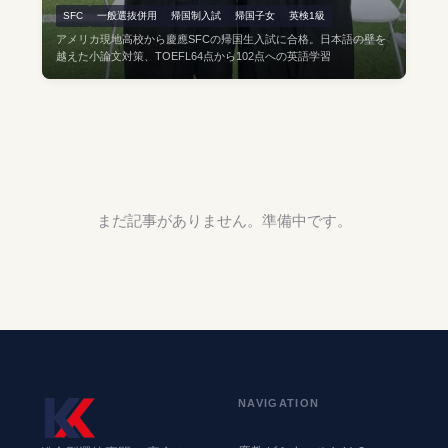
SFC
一般選抜併用
帰国制入試
帰国子女
英検1級
アメリカ現地高校から慶應SFCの帰国生入試に合格。日本語の壁を
越えた小論文対策、TOEFL64点から102点への英語学習
まだ記事がありません。準備中です。
NAVIGATION