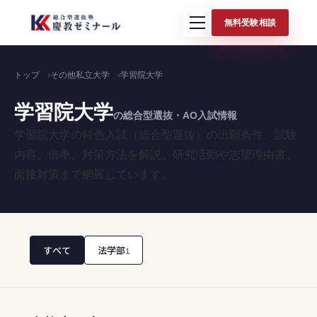
無料受験相談
トップ
その他私立大学
学習院大学
学習院大学
の総合型選抜・AO入試情報
学習院大学の特色入試（総合型選抜）の出願条件、試験
内容、倍率、対策方法を解説。研究活動や志望理由書、
面接対策まで網羅しています。
すべて
法学部
1